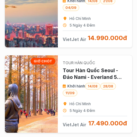
Khởi hành
14/08
21/08
04/09
Hồ Chí Minh
5 Ngày 4 Đêm
14.990.000đ
VietJet Air
GIỜ CHÓT
TOUR HÀN QUỐC
Tour Hàn Quốc Seoul -
Đảo Nami - Everland 5
Ngày 4 Đêm Bay Vietjet
Khởi hành
14/08
28/08
Air (bay Trưa)
11/09
Hồ Chí Minh
5 Ngày 4 Đêm
17.490.000đ
VietJet Air