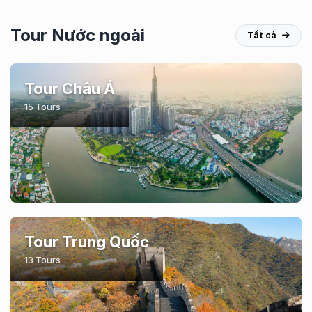
Tour Nước ngoài
Tất cả
Tour Châu Á
15 Tours
Tour Trung Quốc
13 Tours