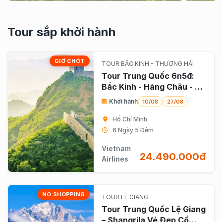
Tour sắp khởi hành
GIỜ CHÓT
TOUR BẮC KINH - THƯỢNG HẢI
Tour Trung Quốc 6n5đ:
Bắc Kinh - Hàng Châu - Ô
Trấn - Thượng Hải
Khởi hành
10/08
27/08
Hồ Chí Minh
6 Ngày 5 Đêm
Vietnam
24.490.000đ
Airlines
NO SHOPPING
TOUR LỆ GIANG
Tour Trung Quốc Lệ Giang
– Shangrila Vẻ Đẹp Cổ