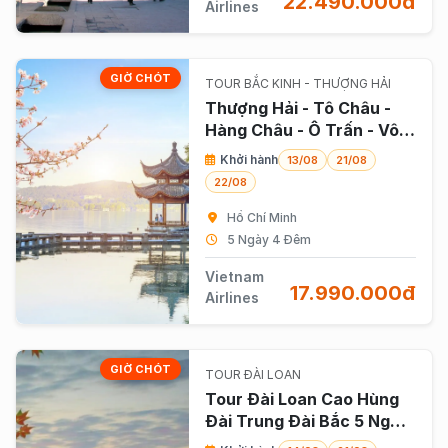
22.490.000đ
Airlines
GIỜ CHÓT
TOUR BẮC KINH - THƯỢNG HẢI
Thượng Hải - Tô Châu -
Hàng Châu - Ô Trấn - Vô
Tích 5 Ngày 4 Đêm Bay
Khởi hành
13/08
21/08
Vietnam Airlines
22/08
Hồ Chí Minh
5 Ngày 4 Đêm
Vietnam
17.990.000đ
Airlines
GIỜ CHÓT
TOUR ĐÀI LOAN
Tour Đài Loan Cao Hùng
Đài Trung Đài Bắc 5 Ngày
4 Đêm