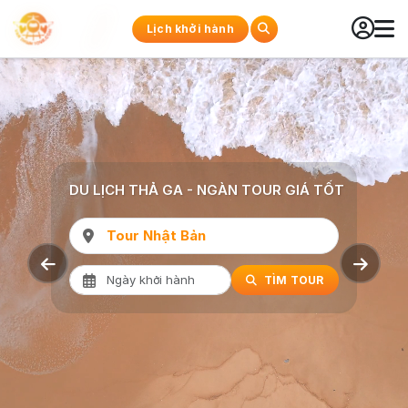
Lịch khởi hành
DU LỊCH THẢ GA - NGÀN TOUR GIÁ TỐT
Tour Hàn Quốc
TÌM TOUR