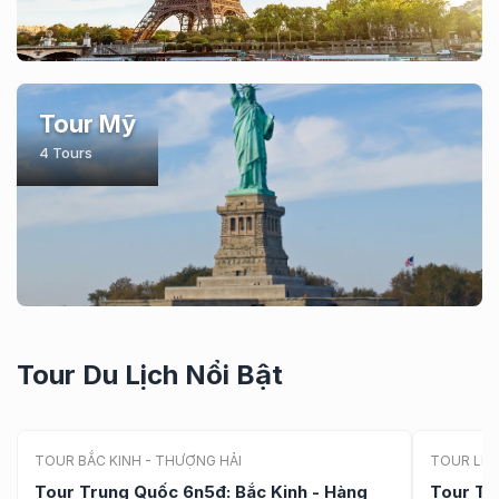
Tour Mỹ
4 Tours
Tour Du Lịch Nổi Bật
Thượng Hải
Lệ Giang 
NỔI BẬT
TOUR BẮC KINH - THƯỢNG HẢI
TOUR LỆ 
Tour Trung Quốc 6n5đ: Bắc Kinh - Hàng
Tour Tr