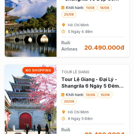
Trấn và Thiên Đường Tây
Khởi hành
11/08
18/08
Tạng (noshopping))
25/08
Hồ Chí Minh
5 Ngày 4 đêm
Ruili
20.490.000đ
Airlines
NO SHOPPING
TOUR LỆ GIANG
Tour Lệ Giang - Đại Lý -
Shangrila 6 Ngày 5 Đêm
Charter Bay Thẳng
Khởi hành
13/08
15/08
(noshopping)
20/08
Hồ Chí Minh
6 Ngày 5 Đêm
Ruili