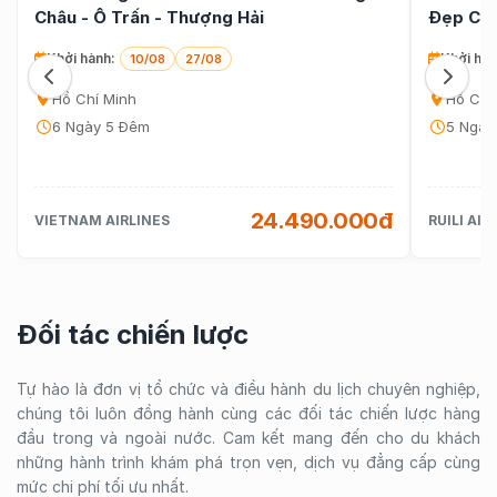
Châu - Ô Trấn - Thượng Hải
Đẹp Cổ 
(noshop
Khởi hành:
Khởi hàn
10/08
27/08
Hồ Chí Minh
Hồ Chí
6 Ngày 5 Đêm
5 Ngày
24.490.000đ
VIETNAM AIRLINES
RUILI AIR
Đối tác chiến lược
Tự hào là đơn vị tổ chức và điều hành du lịch chuyên nghiệp,
chúng tôi luôn đồng hành cùng các đối tác chiến lược hàng
đầu trong và ngoài nước. Cam kết mang đến cho du khách
những hành trình khám phá trọn vẹn, dịch vụ đẳng cấp cùng
mức chi phí tối ưu nhất.