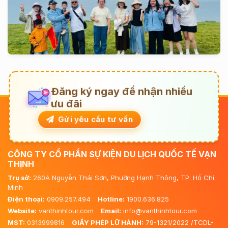
Đăng ký ngay để nhận nhiều
ưu đãi
Gửi yêu cầu tư vấn
CÔNG TY CỔ PHẦN SỰ KIỆN DU LỊCH QUỐC TẾ VẠN
THỊNH
Trụ sở:
260A Nguyễn Thái Sơn, Phường Hạnh Thông, TP. Hồ Chí
Minh
Điện thoại:
0909.257.494
Hotline:
1900.636.825
Website:
vanthinhtour.com
Email:
info@vanthinhtour.com
MST:
0313999816
GIẤY PHÉP LỮ HÀNH:
79-1321/2022 /TCDL-