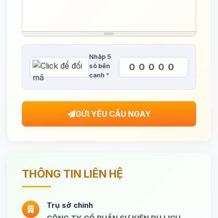
Nhập 5
số bên
cạnh
*
GỬI YÊU CẦU NGAY
THÔNG TIN LIÊN HỆ
Trụ sở chính