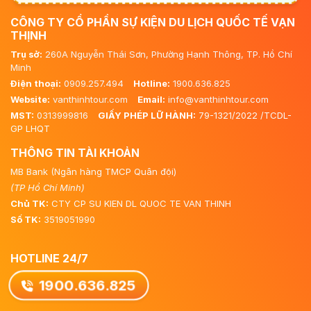
CÔNG TY CỔ PHẦN SỰ KIỆN DU LỊCH QUỐC TẾ VẠN
THỊNH
Trụ sở:
260A Nguyễn Thái Sơn, Phường Hạnh Thông, TP. Hồ Chí
Minh
Điện thoại:
0909.257.494
Hotline:
1900.636.825
Website:
vanthinhtour.com
Email:
info@vanthinhtour.com
MST:
0313999816
GIẤY PHÉP LỮ HÀNH:
79-1321/2022 /TCDL-
GP LHQT
THÔNG TIN TÀI KHOẢN
MB Bank (Ngân hàng TMCP Quân đội)
(TP Hồ Chí Minh)
Chủ TK:
CTY CP SU KIEN DL QUOC TE VAN THINH
Số TK:
3519051990
HOTLINE 24/7
1900.636.825