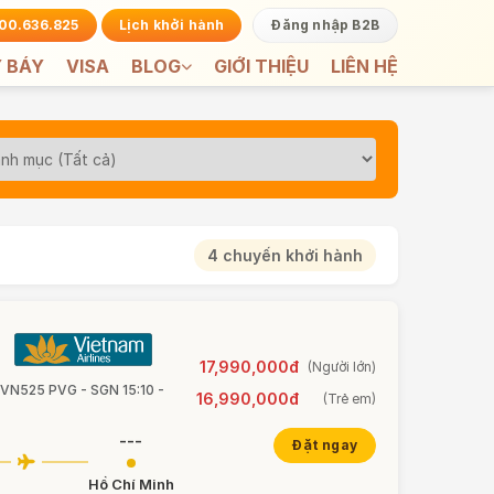
00.636.825
Lịch khởi hành
Đăng nhập B2B
 BÁY
VISA
BLOG
GIỚI THIỆU
LIÊN HỆ
4 chuyến khởi hành
17,990,000đ
(Người lớn)
• VN525 PVG - SGN 15:10 -
16,990,000đ
(Trẻ em)
---
Đặt ngay
Hồ Chí Minh