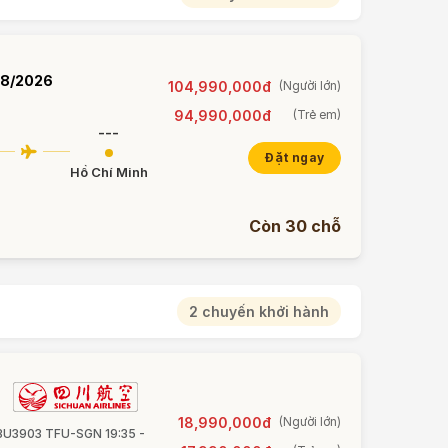
08/2026
104,990,000đ
(Người lớn)
94,990,000đ
(Trẻ em)
---
Đặt ngay
Hồ Chí Minh
Còn 30 chỗ
2 chuyến khởi hành
18,990,000đ
(Người lớn)
• 3U3903 TFU-SGN 19:35 -