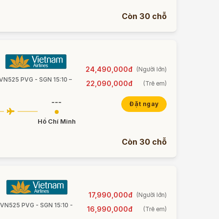
Còn 30 chỗ
24,490,000đ
(Người lớn)
 VN525 PVG - SGN 15:10 –
22,090,000đ
(Trẻ em)
---
Đặt ngay
Hồ Chí Minh
Còn 30 chỗ
17,990,000đ
(Người lớn)
• VN525 PVG - SGN 15:10 -
16,990,000đ
(Trẻ em)