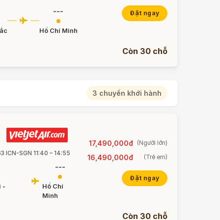
---
Đặt ngay
Bắc
Hồ Chí Minh
Còn 30 chỗ
3 chuyến khởi hành
17,490,000đ
(Người lớn)
63 ICN-SGN 11:40 – 14:55
16,490,000đ
(Trẻ em)
---
Đặt ngay
 -
Hồ Chí
Minh
Còn 30 chỗ