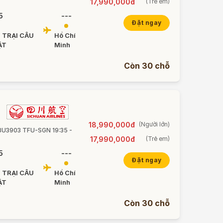
17,990,000đ
(Trẻ em)
5
---
Đặt ngay
 TRẠI CÂU
Hồ Chí
ẬT
Minh
Còn 30 chỗ
18,990,000đ
(Người lớn)
• 3U3903 TFU-SGN 19:35 -
17,990,000đ
(Trẻ em)
5
---
Đặt ngay
 TRẠI CÂU
Hồ Chí
ẬT
Minh
Còn 30 chỗ