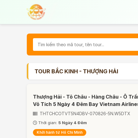
TOUR BẮC KINH - THƯỢNG HẢI
Thượng Hải - Tô Châu - Hàng Châu - Ô Trấ
Vô Tích 5 Ngày 4 Đêm Bay Vietnam Airline
THTCHCOTVT5N4DBV-070826-5N.W5DTX
Thời gian:
5 Ngày 4 Đêm
Khởi hành từ Hồ Chí Minh