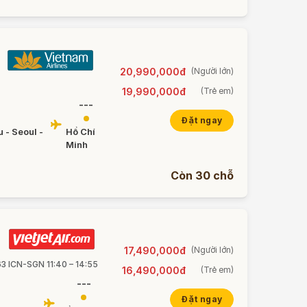
20,990,000đ
(Người lớn)
19,990,000đ
(Trẻ em)
---
Đặt ngay
 - Seoul -
Hồ Chí
Minh
Còn 30 chỗ
17,490,000đ
(Người lớn)
63 ICN-SGN 11:40 – 14:55
16,490,000đ
(Trẻ em)
---
Đặt ngay