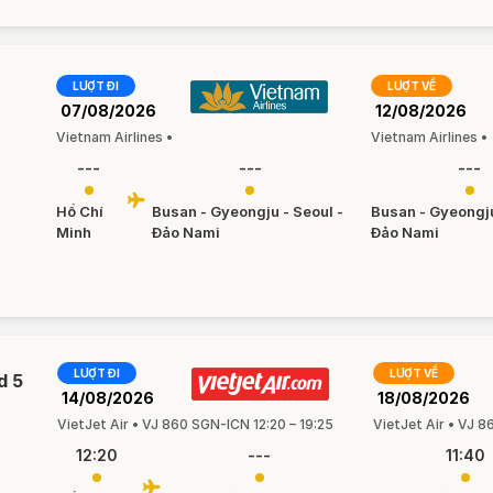
LƯỢT ĐI
LƯỢT VỀ
07/08/2026
12/08/2026
Vietnam Airlines •
Vietnam Airlines •
---
---
---
Hồ Chí
Busan - Gyeongju - Seoul -
Busan - Gyeongju
Minh
Đảo Nami
Đảo Nami
LƯỢT ĐI
LƯỢT VỀ
d 5
14/08/2026
18/08/2026
VietJet Air • VJ 860 SGN-ICN 12:20 – 19:25
VietJet Air • VJ 8
12:20
---
11:40