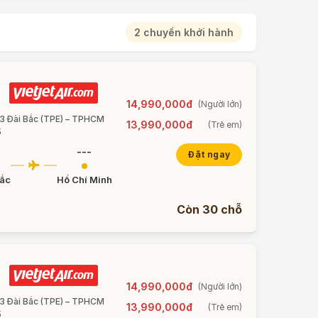
2 chuyến khởi hành
14,990,000đ
(Người lớn)
43 Ðài Bắc (TPE) – TPHCM
13,990,000đ
(Trẻ em)
5
---
Đặt ngay
Bắc
Hồ Chí Minh
Còn 30 chỗ
14,990,000đ
(Người lớn)
43 Ðài Bắc (TPE) – TPHCM
13,990,000đ
(Trẻ em)
5