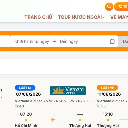
19
TRANG CHỦ
TOUR NƯỚC NGOÀI
VÉ MÁY
LƯỢT ĐI
LƯỢT VỀ
n -
07/08/2026
11/08/2026
s
Vietnam Airlines • VN524 SGN - PVG 07:20 –
Vietnam Airlines 
12:40
18:30
07:20
---
15:10
Hồ Chí Minh
Thượng Hải
Thượng Hải