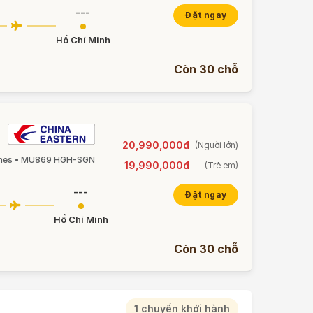
---
Đặt ngay
Hồ Chí Minh
Còn 30 chỗ
20,990,000đ
(Người lớn)
lines • MU869 HGH-SGN
19,990,000đ
(Trẻ em)
---
Đặt ngay
Hồ Chí Minh
Còn 30 chỗ
1 chuyến khởi hành