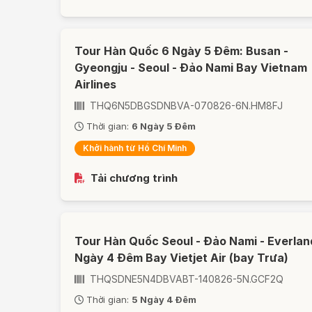
Tour Hàn Quốc 6 Ngày 5 Đêm: Busan -
Gyeongju - Seoul - Đảo Nami Bay Vietnam
Airlines
THQ6N5DBGSDNBVA-070826-6N.HM8FJ
Thời gian:
6 Ngày 5 Đêm
Khởi hành từ Hồ Chí Minh
Tải chương trình
Tour Hàn Quốc Seoul - Đảo Nami - Everlan
Ngày 4 Đêm Bay Vietjet Air (bay Trưa)
THQSDNE5N4DBVABT-140826-5N.GCF2Q
Thời gian:
5 Ngày 4 Đêm