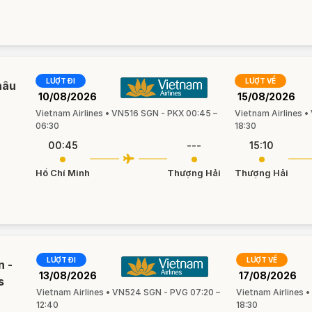
LƯỢT ĐI
LƯỢT VỀ
hâu
10/08/2026
15/08/2026
Vietnam Airlines • VN516 SGN - PKX 00:45 –
Vietnam Airlines •
06:30
18:30
00:45
---
15:10
Hồ Chí Minh
Thượng Hải
Thượng Hải
LƯỢT ĐI
LƯỢT VỀ
n -
13/08/2026
17/08/2026
s
Vietnam Airlines • VN524 SGN - PVG 07:20 –
Vietnam Airlines 
12:40
18:30