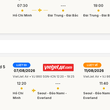
07:30
---
19:00
Hồ Chí Minh
Đài Trung - Đài Bắc
Đài Trung - Đài 
LƯỢT ĐI
LƯỢT VỀ
d 5
07/08/2026
11/08/2026
VietJet Air • VJ 860 SGN-ICN 12:20 – 19:25
VietJet Air • VJ 8
12:20
---
11:40
Hồ Chí
Seoul - Đảo Nami -
Seoul - Đảo Nami
Minh
Everland
Everland