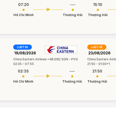
07:20
---
15:10
Hồ Chí Minh
Thượng Hải
Thượng Hải
LƯỢT ĐI
LƯỢT VỀ
19/08/2026
23/08/2026
China Eastern Airlines • MU282 SGN – PVG
China Eastern Air
02:35 – 07:55
21:50 - 01:00+1
02:35
---
21:50
Hồ Chí Minh
Thượng Hải
Thượng Hải