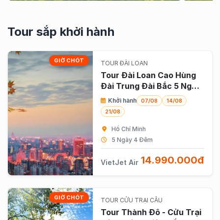
Tour sắp khởi hành
GIỜ CHÓT
TOUR ĐÀI LOAN
Tour Đài Loan Cao Hùng
Đài Trung Đài Bắc 5 Ngày
4 Đêm
Khởi hành
07/08
14/08
21/08
Hồ Chí Minh
5 Ngày 4 Đêm
14.990.000đ
VietJet Air
GIỜ CHÓT
TOUR CỬU TRẠI CÂU
Tour Thành Đô - Cửu Trại