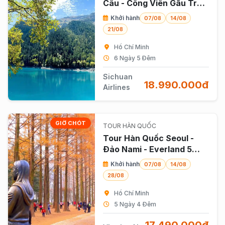
Câu - Công Viên Gấu Trúc
- Lạc Sơn 6n5đ
Khởi hành
07/08
14/08
21/08
Hồ Chí Minh
6 Ngày 5 Đêm
Sichuan
18.990.000đ
Airlines
GIỜ CHÓT
TOUR HÀN QUỐC
Tour Hàn Quốc Seoul -
Đảo Nami - Everland 5
Ngày 4 Đêm Bay Vietjet
Khởi hành
07/08
14/08
Air (bay Trưa)
28/08
Hồ Chí Minh
5 Ngày 4 Đêm