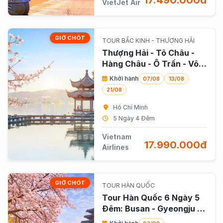
17.490.000đ
VietJet Air
GIỜ CHÓT
TOUR BẮC KINH - THƯỢNG HẢI
Thượng Hải - Tô Châu -
Hàng Châu - Ô Trấn - Vô
Tích 5 Ngày 4 Đêm Bay
Khởi hành
07/08
13/08
Vietnam Airlines
21/08
Hồ Chí Minh
5 Ngày 4 Đêm
Vietnam
17.990.000đ
Airlines
GIỜ CHÓT
TOUR HÀN QUỐC
Tour Hàn Quốc 6 Ngày 5
Đêm: Busan - Gyeongju -
Seoul - Đảo Nami Bay