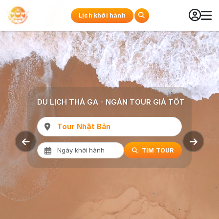
Lịch khởi hành
DU LỊCH THẢ GA - NGÀN TOUR GIÁ TỐT
Tour Hàn Quốc
TÌM TOUR