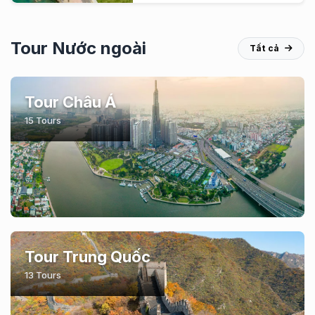
Tour Nước ngoài
Tất cả
Tour Châu Á
15 Tours
Tour Trung Quốc
13 Tours