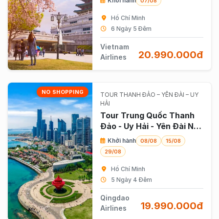
Khởi hành
07/08
Vietnam Airlines
Hồ Chí Minh
6 Ngày 5 Đêm
Vietnam
20.990.000đ
Airlines
NO SHOPPING
TOUR THANH ĐẢO – YÊN ĐÀI – UY
HẢI
Tour Trung Quốc Thanh
Đảo - Uy Hải - Yên Đài No
Shopping 5 Ngày 4 Đêm
Khởi hành
08/08
15/08
29/08
Hồ Chí Minh
5 Ngày 4 Đêm
Qingdao
19.990.000đ
Airlines