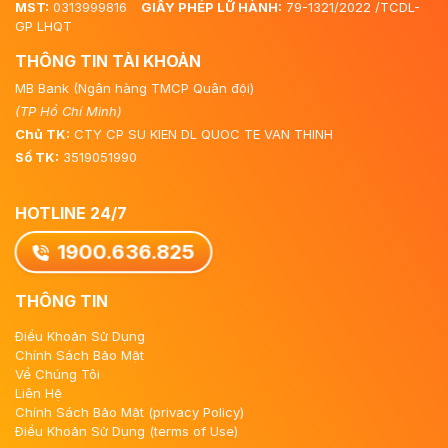
MST:
0313999816
GIẤY PHÉP LỮ HÀNH:
79-1321/2022 /TCDL-
GP LHQT
THÔNG TIN TÀI KHOẢN
MB Bank (Ngân hàng TMCP Quân đội)
(TP Hồ Chí Minh)
Chủ TK:
CTY CP SU KIEN DL QUOC TE VAN THINH
Số TK:
3519051990
HOTLINE 24/7
1900.636.825
THÔNG TIN
Điều Khoản Sử Dụng
Chính Sách Bảo Mật
Về Chúng Tôi
Liên Hệ
Chính Sách Bảo Mật (privacy Policy)
Điều Khoản Sử Dụng (terms of Use)