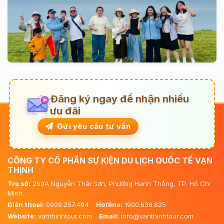
Đăng ký ngay để nhận nhiều
ưu đãi
Gửi yêu cầu tư vấn
CÔNG TY CỔ PHẦN SỰ KIỆN DU LỊCH QUỐC TẾ VẠN
THỊNH
Trụ sở:
260A Nguyễn Thái Sơn, Phường Hạnh Thông, TP. Hồ Chí
Minh
Điện thoại:
0909.257.494
Hotline:
1900.636.825
Website:
vanthinhtour.com
Email:
info@vanthinhtour.com