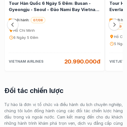
Tour Hàn Quốc 6 Ngày 5 Đêm: Busan -
Tour Hà
Gyeongju - Seoul - Đảo Nami Bay Vietnam
Everlan
Airlines
(bay Tr
Khởi hành:
Khởi hàn
07/08
25/09
Hồ Chí Minh
Hồ Chí
6 Ngày 5 Đêm
5 Ngày
20.990.000đ
VIETNAM AIRLINES
VIETJET 
Đối tác chiến lược
Tự hào là đơn vị tổ chức và điều hành du lịch chuyên nghiệp,
chúng tôi luôn đồng hành cùng các đối tác chiến lược hàng
đầu trong và ngoài nước. Cam kết mang đến cho du khách
những hành trình khám phá trọn vẹn, dịch vụ đẳng cấp cùng